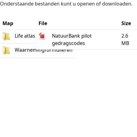
Naar de inhoud
Onderstaande bestanden kunt u openen of downloaden.
Map
File
Size
Life atlas
NatuurBank pilot
2.6
gedragscodes
MB
Waarnemingformulieren